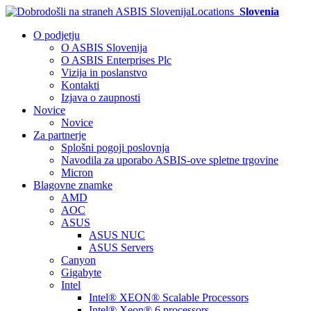
Locations
Slovenia
O podjetju
O ASBIS Slovenija
O ASBIS Enterprises Plc
Vizija in poslanstvo
Kontakti
Izjava o zaupnosti
Novice
Novice
Za partnerje
Splošni pogoji poslovnja
Navodila za uporabo ASBIS-ove spletne trgovine
Micron
Blagovne znamke
AMD
AOC
ASUS
ASUS NUC
ASUS Servers
Canyon
Gigabyte
Intel
Intel® XEON® Scalable Processors
Intel® Xeon® 6 processors