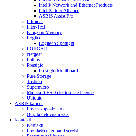
Intel® Network and Ethernet Products
Intel Partner Alliance
ASBIS Assist Pro
Infinidat
Inter-Tech
Kingston Memory
Logitech
Logitech Spotlight
LORGAR
Netgear
Philips
Prestigio
Prestigio Multiboard
Pure Storage
Toshiba
Supermicro
Microsoft ESD elektronske licence
Ubiquiti
ASBIS kariera
Proces zaposlovanja
Odprta delovna mesta
Kontakti
Kontakti
Pooblaščeni zunanji servisi