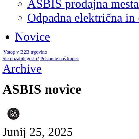
ASBIS prodajna mesta
Odpadna električna in
Novice
Vstop v B2B trgovino
Ste pozabili geslo?
Postanite naš kupec
Archive
ASBIS novice
Junij 25, 2025