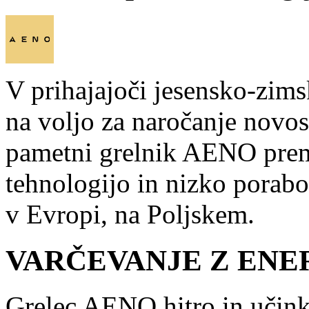
V prihajajoči jesensko-zim
na voljo za naročanje novost
pametni grelnik AENO prem
tehnologijo in nizko porabo
v Evropi, na Poljskem.
VARČEVANJE Z ENE
Grelec AENO hitro in učink