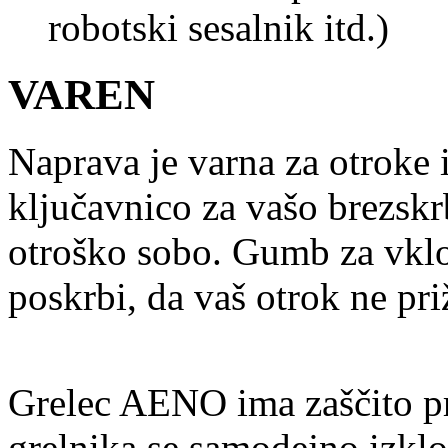
robotski sesalnik itd.)
VAREN
Naprava je varna za otroke i
ključavnico za vašo brezskrb
otroško sobo. Gumb za vklop
poskrbi, da vaš otrok ne pr
Grelec AENO ima zaščito p
grelnika se samodejno izklo