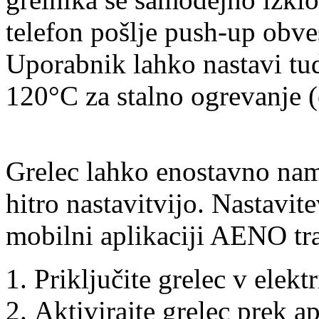
telefon pošlje push-up obves
Uporabnik lahko nastavi tu
120°C za stalno ogrevanje 
Grelec lahko enostavno name
hitro nastavitvijo. Nastavit
mobilni aplikaciji AENO tra
Priključite grelec v elekt
Aktivirajte grelec prek a