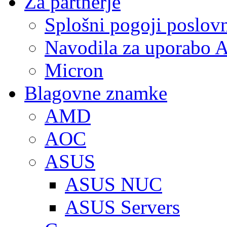
Za partnerje
Splošni pogoji poslov
Navodila za uporabo A
Micron
Blagovne znamke
AMD
AOC
ASUS
ASUS NUC
ASUS Servers