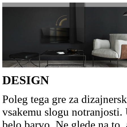
DESIGN
Poleg tega gre za dizajnersk
vsakemu slogu notranjosti. 
belo barvo. Ne glede na to, a