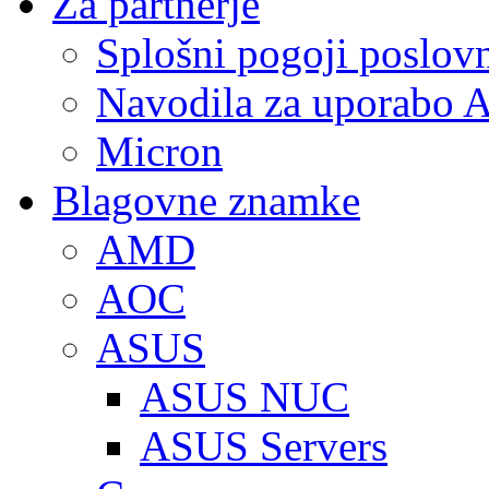
Za partnerje
Splošni pogoji poslov
Navodila za uporabo A
Micron
Blagovne znamke
AMD
AOC
ASUS
ASUS NUC
ASUS Servers