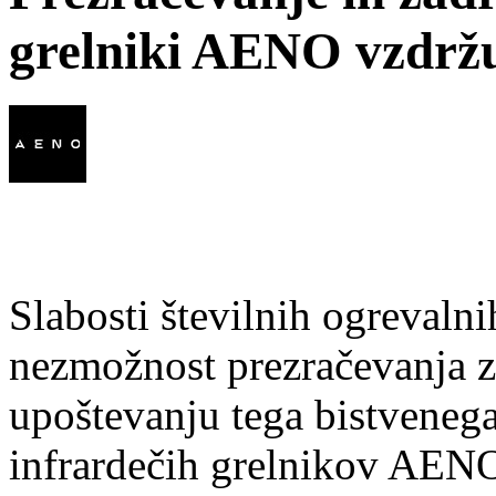
grelniki AENO vzdrž
Slabosti številnih ogrevaln
nezmožnost prezračevanja z
upoštevanju tega bistvenega 
infrardečih grelnikov AEN