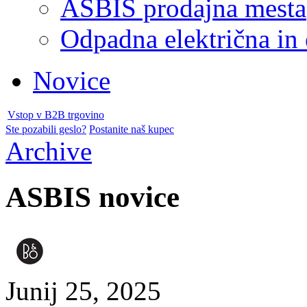
ASBIS prodajna mesta
Odpadna električna in
Novice
Vstop v B2B trgovino
Ste pozabili geslo?
Postanite naš kupec
Archive
ASBIS novice
Junij 25, 2025