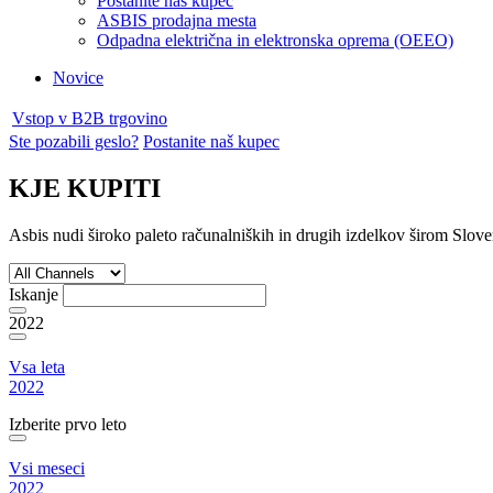
Postanite naš kupec
ASBIS prodajna mesta
Odpadna električna in elektronska oprema (OEEO)
Novice
Vstop v B2B trgovino
Ste pozabili geslo?
Postanite naš kupec
KJE KUPITI
Asbis nudi široko paleto računalniških in drugih izdelkov širom Sloven
Iskanje
2022
Vsa leta
2022
Izberite prvo leto
Vsi meseci
2022