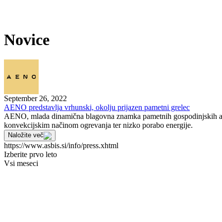
Novice
September 26, 2022
AENO predstavlja vrhunski, okolju prijazen pametni grelec
AENO, mlada dinamična blagovna znamka pametnih gospodinjskih aparato
konvekcijskim načinom ogrevanja ter nizko porabo energije.
Naložite več
https://www.asbis.si/info/press.xhtml
Izberite prvo leto
Vsi meseci