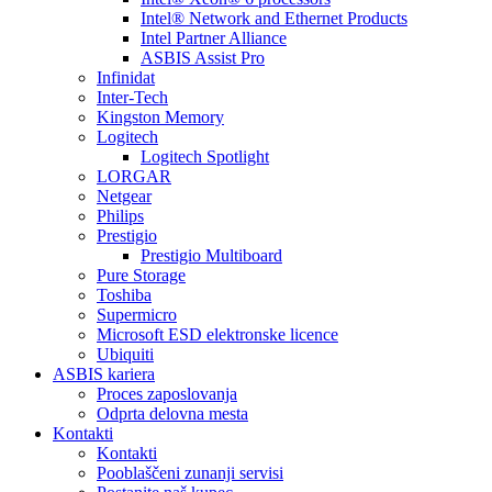
Intel® Network and Ethernet Products
Intel Partner Alliance
ASBIS Assist Pro
Infinidat
Inter-Tech
Kingston Memory
Logitech
Logitech Spotlight
LORGAR
Netgear
Philips
Prestigio
Prestigio Multiboard
Pure Storage
Toshiba
Supermicro
Microsoft ESD elektronske licence
Ubiquiti
ASBIS kariera
Proces zaposlovanja
Odprta delovna mesta
Kontakti
Kontakti
Pooblaščeni zunanji servisi