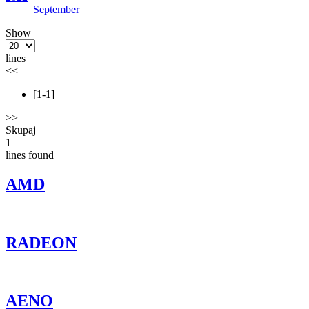
September
Show
lines
<<
[1-1]
>>
Skupaj
1
lines found
AMD
RADEON
AENO