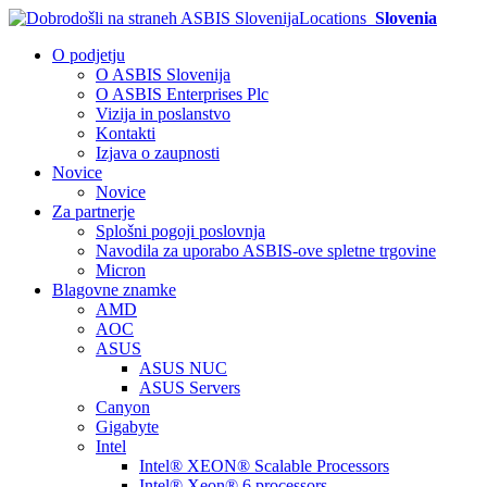
Locations
Slovenia
O podjetju
O ASBIS Slovenija
O ASBIS Enterprises Plc
Vizija in poslanstvo
Kontakti
Izjava o zaupnosti
Novice
Novice
Za partnerje
Splošni pogoji poslovnja
Navodila za uporabo ASBIS-ove spletne trgovine
Micron
Blagovne znamke
AMD
AOC
ASUS
ASUS NUC
ASUS Servers
Canyon
Gigabyte
Intel
Intel® XEON® Scalable Processors
Intel® Xeon® 6 processors